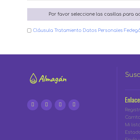
Por favor seleccione las casillas para ac
Cláusula Tratamiento Datos Personales Fedeg
Susc
Enlace
Regist
Carrit
Mi lis
Estad
Envío 