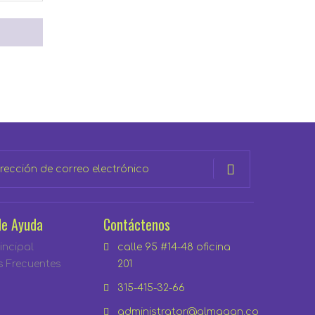
de Ayuda
Contáctenos
incipal
calle 95 #14-48 oficina
s Frecuentes
201
315-415-32-66
administrator@almagan.co