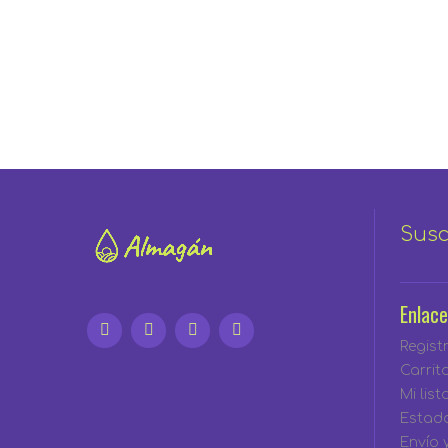
Susc
Enlace
Regist
Carrit
Mi lis
Estad
Envío 