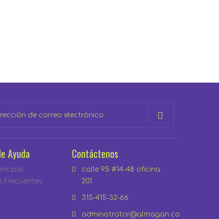
de Ayuda
Contáctenos
incipal
calle 95 #14-48 oficina
s Frecuentes
201
315-415-32-66
administrator@almagan.co