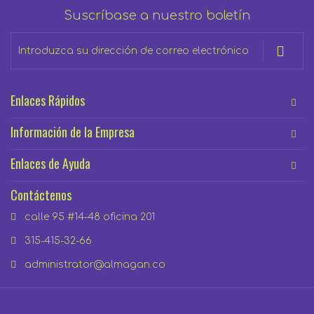
Suscríbase a nuestro boletín
Inscríbase
a
nuestro
boletín
Enlaces Rápidos
de
noticias:
Información de la Empresa
Enlaces de Ayuda
Contáctenos
calle 95 #14-48 oficina 201
315-415-32-66
administrator@almagan.co