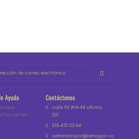
de Ayuda
Contáctenos
incipal
calle 95 #14-48 oficina
s Frecuentes
201
315-415-32-66
administrator@almagan.co