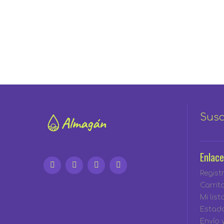
Susc
Enlace
Regist
Carrit
Mi lis
Estad
Envío 