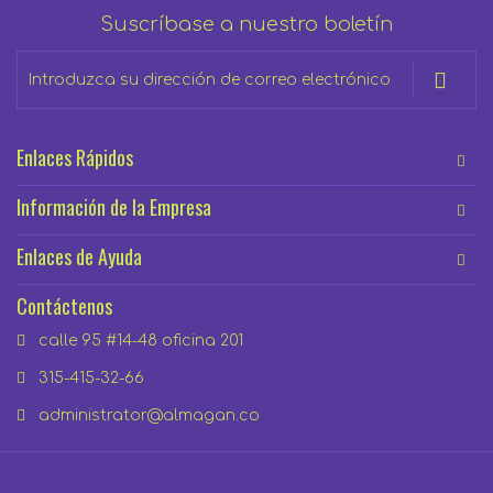
Suscríbase a nuestro boletín
Inscríbase
a
nuestro
boletín
Enlaces Rápidos
de
noticias:
Información de la Empresa
Enlaces de Ayuda
Contáctenos
calle 95 #14-48 oficina 201
315-415-32-66
administrator@almagan.co