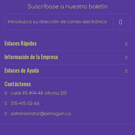
Suscríbase a nuestro boletín
Inscríbase
a
nuestro
boletín
Enlaces Rápidos
de
noticias:
Información de la Empresa
Enlaces de Ayuda
Contáctenos
calle 95 #14-48 oficina 201
315-415-32-66
administrator@almagan.co