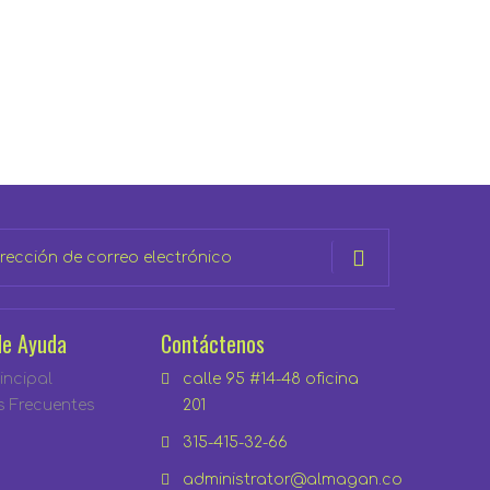
de Ayuda
Contáctenos
incipal
calle 95 #14-48 oficina
s Frecuentes
201
315-415-32-66
administrator@almagan.co