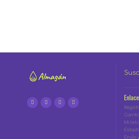
Susc
Enlace
Regist
Carrit
Mi lis
Estad
Envío 